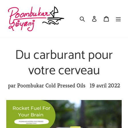
Passer
au
Rechercher
Se connecter
Panier
contenu
Du carburant pour
votre cerveau
par Poombukar Cold Pressed Oils
19 avril 2022