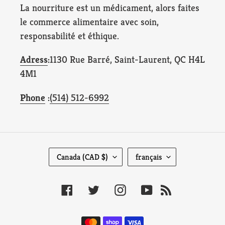
La nourriture est un médicament, alors faites
le commerce alimentaire avec soin,
responsabilité et éthique.
Adress
:
1130 Rue Barré, Saint-Laurent, QC H4L
4M1
Phone
:
(514) 512-6992
P
L
Canada (CAD $)
français
A
A
Y
N
Facebook
Twitter
Instagram
YouTube
RSS
S
G
/
U
Moyens