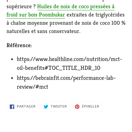
supérieure ?
Huiles de noix de coco pressées à
froid sur bois Poombukar
extraites de triglycérides
à chaîne moyenne provenant de noix de coco 100 %
naturelles et sans conservateur.
Référence:
https://www.healthline.com/nutrition/mct-
oil-benefits#TOC_TITLE_HDR_10
https://bebrainfit.com/performance-lab-
review/#mct
PARTAGER
TWEETER
ÉPINGLER
PARTAGER
TWEETER
ÉPINGLER
SUR
SUR
SUR
FACEBOOK
TWITTER
PINTEREST